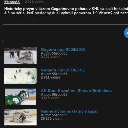
55robo55
2 176 videní
Historicky prvým víťazom Gagarinovho pohára v KHL sa stali hokejis
4:3 na série, keď posledný duel vyhrali pomerom 1:0.Víťazný gól za
Kvalita:
NQ
LQ
Zverejnené: 25.2.2013 15:23
Krajina: Slovensko 🇸🇰
Páči sa: 0% (0 hlasov)
Obľúbené: 0
Komentárov: 0
Gagarin cup 2009/2010
Dľžka: 6:33
Autor: 55robo55
Kategória: športy
2 121 videní
Tagy: ak, bars, kazan, khl, gagarin, hokej, rusko, slovensko, cup, final
História sledovanosti videa:
Gagarin cup 2010/2011
Autor: 55robo55
2 911 videní
AK Bars Kazaň vs. Slovan Bratislava
Autor: 55robo55
3 615 videní
Nádherný samostatný nájazd
Autor: 55robo55
26 271 videní