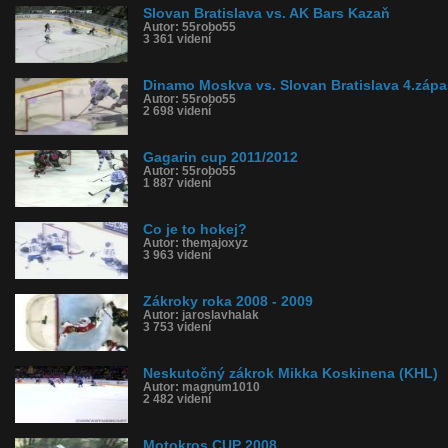
Slovan Bratislava vs. AK Bars Kazaň
Autor: 55robo55
3 361 videní
Dinamo Moskva vs. Slovan Bratislava 4.zápa
Autor: 55robo55
2 698 videní
Gagarin cup 2011/2012
Autor: 55robo55
1 887 videní
Co je to hokej?
Autor: themajoxyz
3 963 videní
Zákroky roka 2008 - 2009
Autor: jaroslavhalak
3 753 videní
Neskutočný zákrok Mikka Koskinena (KHL)
Autor: magnum1010
2 482 videní
Motokros CUP 2008