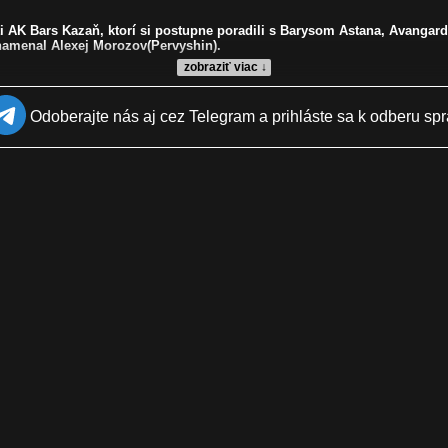
ti AK Bars Kazaň, ktorí si postupne poradili s Barysom Astana, Avanga
znamenal Alexej Morozov(Pervyshin).
zobraziť viac ↓
Odoberajte nás aj cez Telegram a prihláste sa k odberu spr
e, playoff