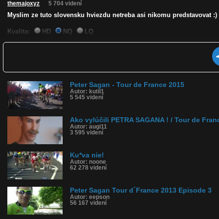
themajoxyz
5 704 videní
Myslim ze tuto slovensku hviezdu netreba asi nikomu predstavovat :)
Kvalita:
HD
NQ
LQ
Zverejnené: 11.2.2013 21:49
Páči sa: 100% (9 hlasov)
Obľúbené: 4
Komentárov: 3
Dľžka: 4:18
Kategória: športy
Peter Sagan - Tour de France 2015
Tagy: peter sagan, the rise of, tour de france, tourminator, cyklistika
Autor: kutil1
História sledovanosti videa:
5 545 videní
Ako vylúčili PETRA SAGANA ! / Tour de Fran
Autor: augi11
3 595 videní
Ku*va nie!
Autor: noone
62 278 videní
Peter Sagan Tour d´France 2013 Episode 3
Autor: eepson
56 167 videní