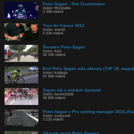
Peter Sagan - The Tourminator
Autor: ffmstudio
3 358 videní
Tour de France 2012
Autor: anerin
5 436 videní
Šoumen Peter Sagan
Autor: kal1
58 190 videní
Keď Peťo Sagan reže zákruty (TdF 16. etapa)
Autor: kaligula
51 599 videní
Sagan má v nohách dynamit
Autor: henrich186
46 600 videní
Peter Sagan v Pro cycling manager 2015,víťa
Autor: andycool
3 232 videní
Víťazné gestá Petra Sagana