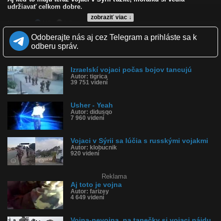
udržiavať celkom dobre.
zobraziť viac ↓
Kvalita:
NQ
LQ
Zverejnené: 6.2.2013 19:14
Odoberajte nás aj cez Telegram a prihláste sa k
Páči sa: 80% (96 hlasov)
odberu správ.
Obľúbené: 22
Komentárov: 196
Dľžka: 1:45
Izraelskí vojaci počas bojov tancujú
Kategória: ľudia
Autor: tigrica
Tagy: sýria, vojna, vojaci tancujú, usher
39 751 videní
História sledovanosti videa:
Usher - Yeah
Autor: didusqo
7 960 videní
Vojaci v Sýrii sa lúčia s russkými vojakmi
Autor: klobucnik
920 videní
Reklama
Aj toto je vojna
Autor: farizey
4 649 videní
Vojna-nevojna, na tanečky si vojaci nájdu