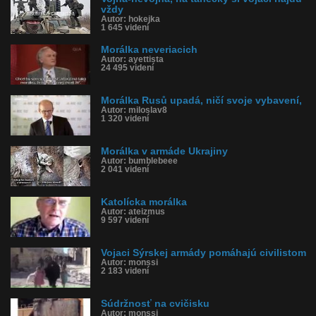
vždy
Autor: hokejka
1 645 videní
Morálka neveriacich
Autor: ayettista
24 495 videní
Morálka Rusů upadá, ničí svoje vybavení,
Autor: miloslav8
1 320 videní
Morálka v armáde Ukrajiny
Autor: bumblebeee
2 041 videní
Katolícka morálka
Autor: ateizmus
9 597 videní
Vojaci Sýrskej armády pomáhajú civilistom
Autor: monssi
2 183 videní
Súdržnosť na cvičisku
Autor: monssi