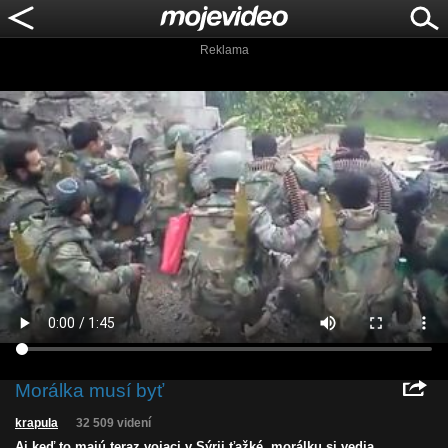
Reklama
Morálka musí byť
krapula
32 509 videní
Aj keď to majú teraz vojaci v Sýrii ťažké, morálku si vedia