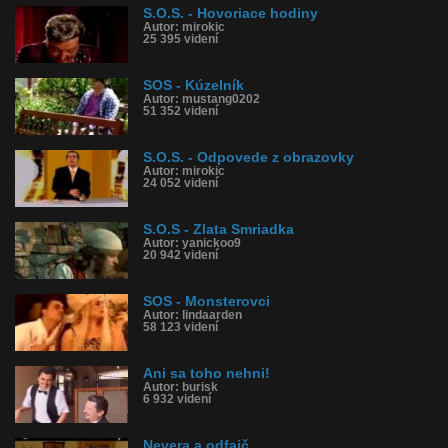
S.O.S. - Hovoriace hodiny
Autor: mirokic
25 395 videní
SOS - Kúzelník
Autor: mustang0202
51 352 videní
S.O.S. - Odpovede z obrazovky
Autor: mirokic
24 052 videní
S.O.S - Zlata Smriadka
Autor: yanickoo9
20 942 videní
SOS - Monsterovci
Autor: lindaarden
58 123 videní
Ani sa toho nehni!
Autor: burisk
6 932 videní
Nevera a odfajč