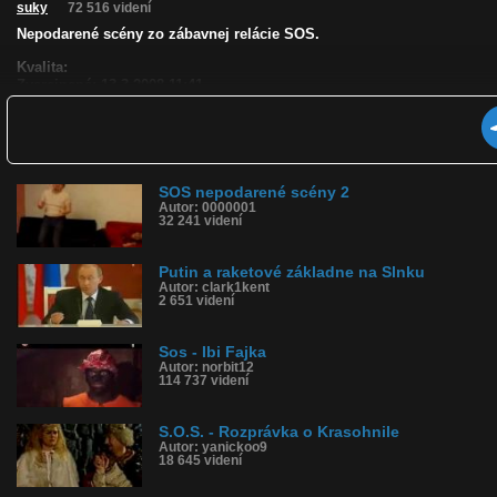
suky
72 516 videní
Nepodarené scény zo zábavnej relácie SOS.
Kvalita:
Zverejnené: 13.3.2008 11:41
Páči sa: 94% (109 hlasov)
Obľúbené: 95
Komentárov: 39
Dľžka: 2:48
Kategória: film a tv
Tagy: sos, pomajbo, dangl, polnišová, sklár
SOS nepodarené scény 2
Autor: 0000001
História sledovanosti videa:
32 241 videní
Putin a raketové základne na Slnku
Autor: clark1kent
2 651 videní
Sos - Ibi Fajka
Autor: norbit12
114 737 videní
S.O.S. - Rozprávka o Krasohnile
Autor: yanickoo9
18 645 videní