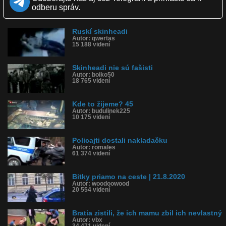
Páči sa: 64% (14 hlasov)
odberu správ.
Obľúbené: 4
Komentárov: 10
Dľžka: 5:07
Ruskí skinheadi
Kategória: šokujúce
Autor: qwertas
Tagy: skinheadi, zbili, kubanca, brne, cesko, rasizmus, bitka, hitler,
15 188 videní
cigan, rom
História sledovanosti videa:
Skinheadi nie sú fašisti
Autor: boiko50
18 765 videní
Kde to žijeme? 45
Autor: budulinek225
10 175 videní
Policajti dostali nakladačku
Autor: romales
61 374 videní
Bitky priamo na ceste | 21.8.2020
Autor: woodoowood
20 554 videní
Bratia zistili, že ich mamu zbil ich nevlastný
Autor: vbx
34 471 videní