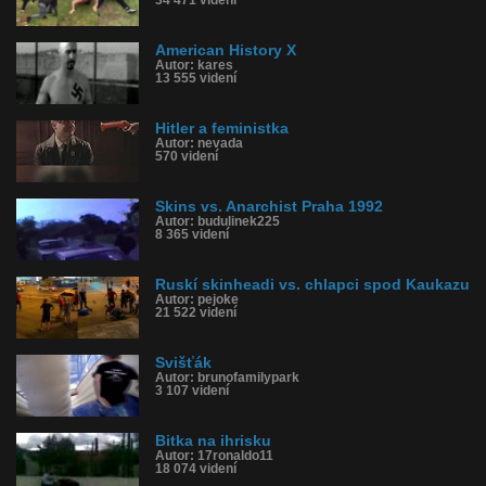
American History X
Autor: kares
13 555 videní
Hitler a feministka
Autor: nevada
570 videní
Skins vs. Anarchist Praha 1992
Autor: budulinek225
8 365 videní
Ruskí skinheadi vs. chlapci spod Kaukazu
Autor: pejoke
21 522 videní
Svišťák
Autor: brunofamilypark
3 107 videní
Bitka na ihrisku
Autor: 17ronaldo11
18 074 videní