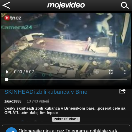
SKINHEADi zbili kubanca v Brne
zajac1888
13 743 videní
Cesky skinheadi zbili kubanca v Brnenskom bare...pozerat cele sa
OPLATI...cim dalej tim lepsie
zobraziť viac ↓
Kvalita:
NQ
LQ
Zverejnené: 6.9.2012 22:02
Odoberajte nás aj cez Telegram a prihláste sa k