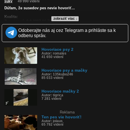
suky
49 990 videní
Dúfam, že susedov pes nevie hovoriť...
Kvalita:
zobraziť viac ↓
Zverejnené: 9.8.2007 16:32
Páči sa: 92% (36 hlasov)
Odoberajte nás aj cez Telegram a prihláste sa k
Obľúbené: 34
Komentárov: 14
odberu správ.
Dľžka: 0:41
Kategória: zvieratká
Tagy: pes, hovoriť
Hovoriace psy 2
Autor: romales
História sledovanosti videa:
41 650 videní
Hovoriace psy a mačky
Autor: 135kubo246
85 033 videní
Hovoriace mačky 2
Autor: tigrica
7 281 videní
Reklama
Ten pes vie hovoriť!
Autor: jolaus
65 792 videní