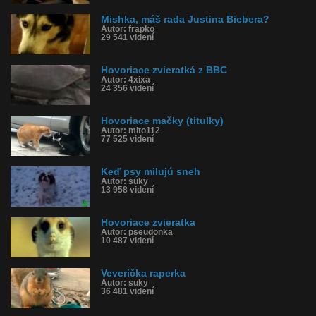
Mishka, máš rada Justina Biebera?
Autor: frapko
29 541 videní
Hovoriace zvieratká z BBC
Autor: 4xixa
24 356 videní
Hovoriace mačky (titulky)
Autor: mito112
77 525 videní
Keď psy milujú sneh
Autor: suky
13 958 videní
Hovoriace zvieratka
Autor: pseudonka
10 487 videní
Veverička raperka
Autor: suky
36 481 videní