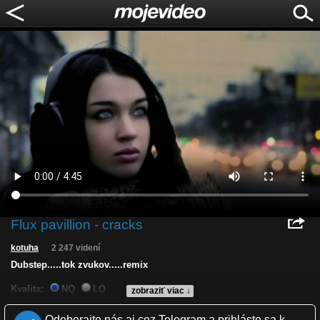
Flux pavillion - cracks
kotuha
2 247 videní
Dubstep.....tok zvukov.....remix
Kvalita:
NQ
LQ
zobraziť viac ↓
Zverejnené: 28.5.2012 16:27
Páči sa: 75% (4 hlasov)
Odoberajte nás aj cez Telegram a prihláste sa k