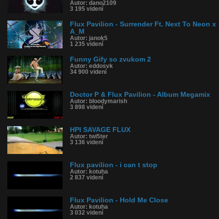
Autor: dano2109
3 195 videní
Flux Pavilion - Surrender Ft. Next To Neon x
A_M
Autor: janok5
1 235 videní
Funny Gify so zvukom 2
Autor: eddosvk
34 900 videní
Doctor P & Flux Pavilion - Album Megamix
Autor: bloodymarish
3 898 videní
HPI SAVAGE FLUX
Autor: twi5ter
3 136 videní
Flux pavilion - i can t stop
Autor: kotuha
2 837 videní
Flux Pavilion - Hold Me Close
Autor: kotuha
3 032 videní