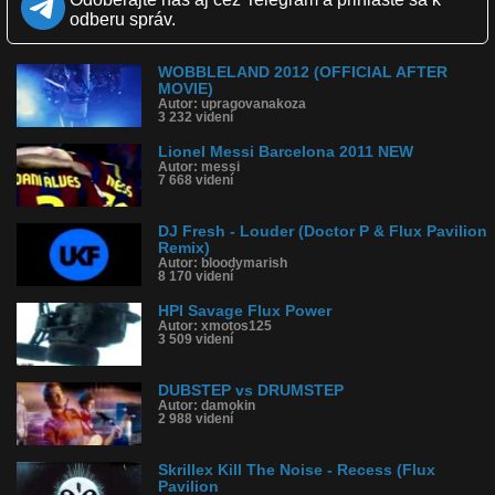
Obľúbené: 2
odberu správ.
Komentárov: 3
Dľžka: 4:45
Kategória: hudba
WOBBLELAND 2012 (OFFICIAL AFTER
Tagy: flux pavillion, remix, dubstet
MOVIE)
História sledovanosti videa:
Autor: upragovanakoza
3 232 videní
Lionel Messi Barcelona 2011 NEW
Autor: messi
7 668 videní
DJ Fresh - Louder (Doctor P & Flux Pavilion
Remix)
Autor: bloodymarish
8 170 videní
HPI Savage Flux Power
Autor: xmotos125
3 509 videní
DUBSTEP vs DRUMSTEP
Autor: damokin
2 988 videní
Skrillex Kill The Noise - Recess (Flux
Pavilion