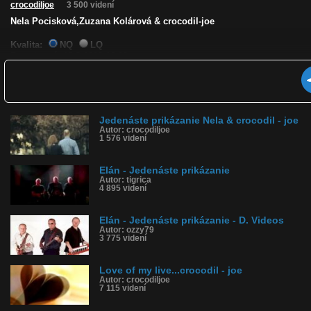
crocodiljoe
3 500 videní
Nela Pocisková,Zuzana Kolárová & crocodil-joe
Kvalita:
NQ
LQ
Zverejnené: 18.3.2012 12:12
Páči sa: 100% (1 hlasov)
Obľúbené: 0
Komentárov: 0
Dľžka: 5:16
Kategória: hudba
Jedenáste prikázanie Nela & crocodil - joe
Tagy: crocodil-joe
Autor: crocodiljoe
História sledovanosti videa:
1 576 videní
Elán - Jedenáste prikázanie
Autor: tigrica
4 895 videní
Elán - Jedenáste prikázanie - D. Videos
Autor: ozzy79
3 775 videní
Love of my live...crocodil - joe
Autor: crocodiljoe
7 115 videní