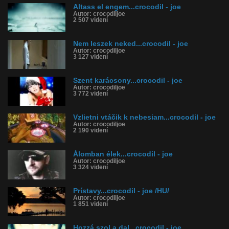
Altass el engem...crocodil - joe
Autor: crocodiljoe
2 507 videní
Nem leszek neked...crocodil - joe
Autor: crocodiljoe
3 127 videní
Szent karácsony...crocodil - joe
Autor: crocodiljoe
3 772 videní
Vzlietni vtáčik k nebesiam...crocodil - joe
Autor: crocodiljoe
2 190 videní
Álomban élek...crocodil - joe
Autor: crocodiljoe
3 324 videní
Prístavy...crocodil - joe /HU/
Autor: crocodiljoe
1 851 videní
Hozzá szol a dal...crocodil - joe