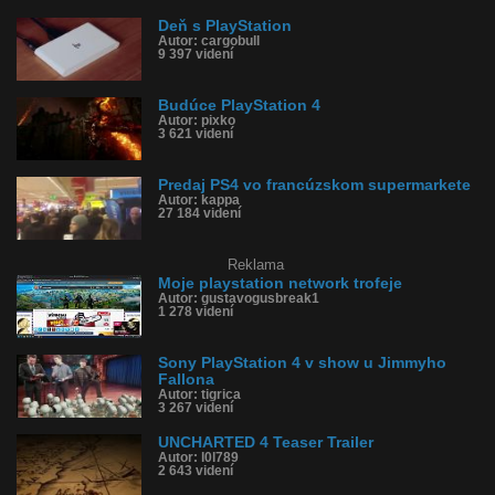
Obľúbené: 1
Komentárov: 11
Deň s PlayStation
Dľžka: 1:01
Autor: cargobull
9 397 videní
Kategória: veda a technika
Tagy: ps4, konzola, pslogo, trailer, new
História sledovanosti videa:
Budúce PlayStation 4
Autor: pixko
3 621 videní
Predaj PS4 vo francúzskom supermarkete
Autor: kappa
27 184 videní
Reklama
Moje playstation network trofeje
Autor: gustavogusbreak1
1 278 videní
Sony PlayStation 4 v show u Jimmyho
Fallona
Autor: tigrica
3 267 videní
UNCHARTED 4 Teaser Trailer
Autor: l0l789
2 643 videní