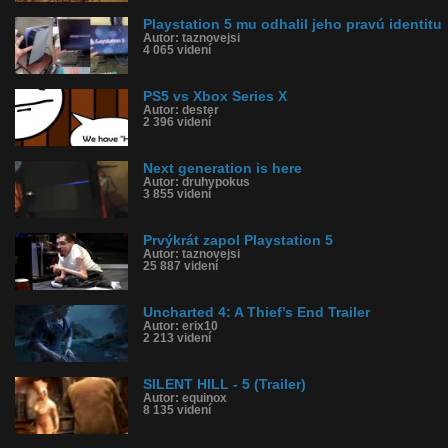
Playstation 5 mu odhalil jeho pravú identitu
Autor: taznovejsi
4 065 videní
PS5 vs Xbox Series X
Autor: dester
2 396 videní
Next generation is here
Autor: druhypokus
3 855 videní
Prvýkrát zapol Playstation 5
Autor: taznovejsi
25 887 videní
Uncharted 4: A Thief’s End Trailer
Autor: erix10
2 213 videní
SILENT HILL - 5 (Trailer)
Autor: equinox
8 135 videní