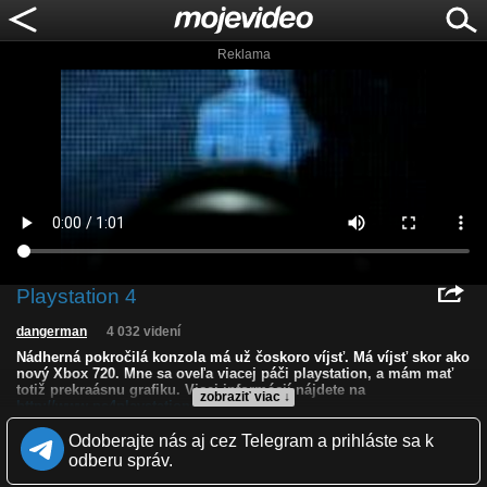
Reklama
Playstation 4
dangerman
4 032 videní
Nádherná pokročilá konzola má už čoskoro víjsť. Má víjsť skor ako
nový Xbox 720. Mne sa oveľa viacej páči playstation, a mám mať
totiž prekraásnu grafiku. Vicej informácií nájdete na
zobraziť viac ↓
http://www.ps4playstation4.com/
.
Kvalita:
Odoberajte nás aj cez Telegram a prihláste sa k
Zverejnené: 14.12.2011 8:51
odberu správ.
Páči sa: 25% (4 hlasov)