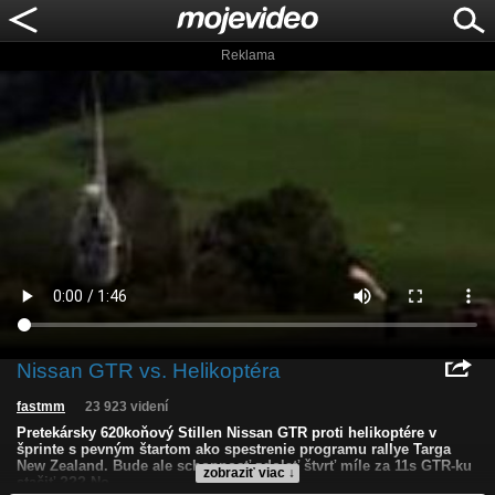
Reklama
Nissan GTR vs. Helikoptéra
fastmm
23 923 videní
Pretekársky 620koňový Stillen Nissan GTR proti helikoptére v
šprinte s pevným štartom ako spestrenie programu rallye Targa
New Zealand. Bude ale schopnosť zdolať štvrť míle za 11s GTR-ku
zobraziť viac ↓
stačiť ??? No...