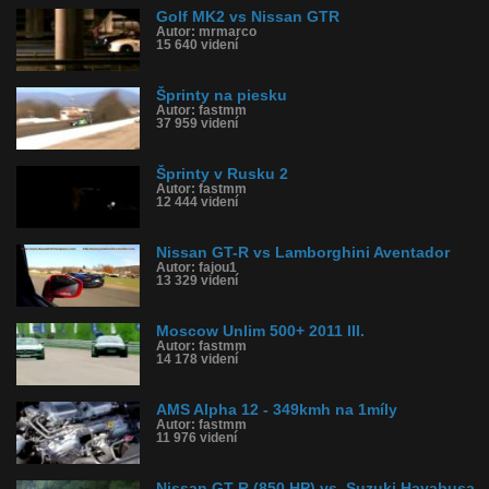
Golf MK2 vs Nissan GTR
Autor: mrmarco
15 640 videní
Šprinty na piesku
Autor: fastmm
37 959 videní
Šprinty v Rusku 2
Autor: fastmm
12 444 videní
Nissan GT-R vs Lamborghini Aventador
Autor: fajou1
13 329 videní
Moscow Unlim 500+ 2011 III.
Autor: fastmm
14 178 videní
AMS Alpha 12 - 349kmh na 1míly
Autor: fastmm
11 976 videní
Nissan GT-R (850 HP) vs. Suzuki Hayabusa