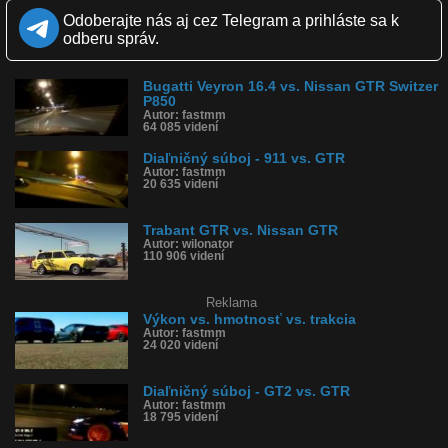
Kvalita:
Odoberajte nás aj cez Telegram a prihláste sa k
Zverejnené: 5.11.2011 8:45
odberu správ.
Páči sa: 100% (23 hlasov)
Obľúbené: 12
Komentárov: 101
Bugatti Veyron 16.4 vs. Nissan GTR Switzer
Dľžka: 1:46
P850
Kategória: auto-moto
Autor: fastmm
64 085 videní
Tagy: pretek, preteky, šprint, šprinty, drag, race, nissan, gtr, stillen,
helikoptéra
Diaľničný súboj - 911 vs. GTR
História sledovanosti videa:
Autor: fastmm
20 635 videní
Trabant GTR vs. Nissan GTR
Autor: wilonator
110 906 videní
Reklama
Výkon vs. hmotnosť vs. trakcia
Autor: fastmm
24 020 videní
Diaľničný súboj - GT2 vs. GTR
Autor: fastmm
18 795 videní