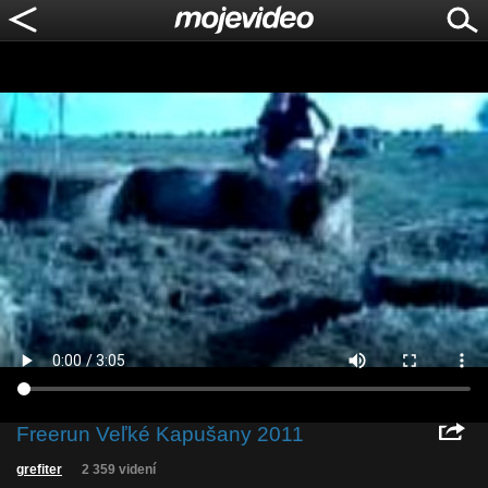
Freerun Veľké Kapušany 2011
grefiter
2 359 videní