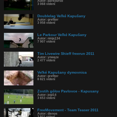
Autor: parkoursb
3 068 videní
Doublelag Veľké Kapušany
Autor: grefiter
3 958 videní
Le Parkour Veľké Kapušany
Autor: ninja134
7 907 videní
Tim Livewire Shieff freerun 2011
Autor: ynwaze
2 477 videní
Veľké Kapušany dymovnica
Autor: grefiter
8 821 videní
Zostih gólov Pavlovce - Kapusany
Autor: jogi14
3 653 videní
FreeMovement - Team Teaser 2011
Autor: dienos
3 911 videní