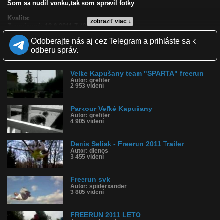
Som sa nudil vonku,tak som spravil fotky
Kvalita:
zobraziť viac ↓
Zverejnené: 12.9.2011 7:40
Páči sa: 100% (1 hlasov)
Odoberajte nás aj cez Telegram a prihláste sa k
Obľúbené: 0
Komentárov: 0
odberu správ.
Dľžka: 3:05
Kategória: športy
Tagy: šport
Velke Kapušany team "SPARTA" freerun
Autor: grefiter
História sledovanosti videa:
2 953 videní
Parkour Veľké Kapušany
Autor: grefiter
4 905 videní
Denis Seliak - Freerun 2011 Trailer
Autor: dienos
3 455 videní
Freerun svk
Autor: spiderxander
3 885 videní
FREERUN 2011 LETO