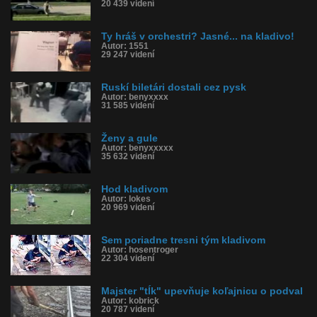
20 439 videní
Ty hráš v orchestri? Jasné... na kladivo!
Autor: 1551
29 247 videní
Ruskí biletári dostali cez pysk
Autor: benyxxxx
31 585 videní
Ženy a gule
Autor: benyxxxxx
35 632 videní
Hod kladivom
Autor: lokes
20 969 videní
Sem poriadne tresni tým kladivom
Autor: hosentroger
22 304 videní
Majster "tĺk" upevňuje koľajnicu o podval
Autor: kobrick
20 787 videní