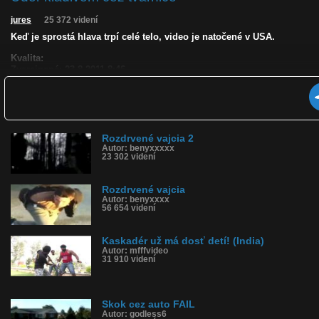
jures
25 372 videní
Keď je sprostá hlava trpí celé telo, video je natočené v USA.
Kvalita:
Zverejnené: 23.8.2011 8:46
Páči sa: 71% (69 hlasov)
Obľúbené: 25
Komentárov: 157
Dľžka: 0:57
Kategória: ľudia
Tagy: usa, amerika, rana, rozdrvene, vajcia, magor, omeleta, praženic
Rozdrvené vajcia 2
Autor: benyxxxxx
História sledovanosti videa:
23 302 videní
Rozdrvené vajcia
Autor: benyxxxx
56 654 videní
Kaskadér už má dosť detí! (India)
Autor: mfffvideo
31 910 videní
Skok cez auto FAIL
Autor: godless6