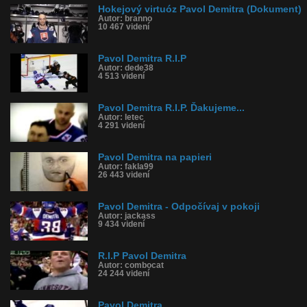
Hokejový virtuóz Pavol Demitra (Dokument)
Autor: branno
10 467 videní
Pavol Demitra R.I.P
Autor: dede38
4 513 videní
Pavol Demitra R.I.P. Ďakujeme...
Autor: letec
4 291 videní
Pavol Demitra na papieri
Autor: fakla99
26 443 videní
Pavol Demitra - Odpočívaj v pokoji
Autor: jackass
9 434 videní
R.I.P Pavol Demitra
Autor: combocat
24 244 videní
Pavol Demitra...