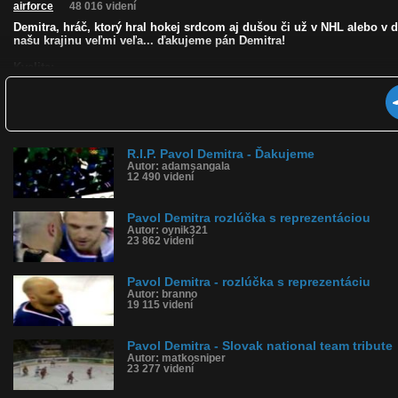
airforce
48 016 videní
Demitra, hráč, ktorý hral hokej srdcom aj dušou či už v NHL alebo v d
našu krajinu veľmi veľa... ďakujeme pán Demitra!
Kvalita:
Zverejnené: 11.5.2011 11:04
Krajina: Slovensko 🇸🇰
Páči sa: 94% (273 hlasov)
Obľúbené: 147
Komentárov: 232
Dľžka: 2:21
R.I.P. Pavol Demitra - Ďakujeme
Kategória: športy
Autor: adamsangala
12 490 videní
Tagy: hokej, slovensko, pavol demitra, nhl, reprezentacia, sport, pod
História sledovanosti videa:
Pavol Demitra rozlúčka s reprezentáciou
Autor: oynik321
23 862 videní
Pavol Demitra - rozlúčka s reprezentáciu
Autor: branno
19 115 videní
Pavol Demitra - Slovak national team tribute
Autor: matkosniper
23 277 videní