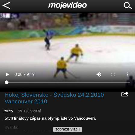
Hokej Slovensko - Švédsko 24.2.2010
Vancouver 2010
fruto
19 320 videní
Štvrťfinálový zápas na olympiáde vo Vancouveri.
Kvalita:
zobraziť viac ↓
Zverejnené: 4.4.2011 9:48