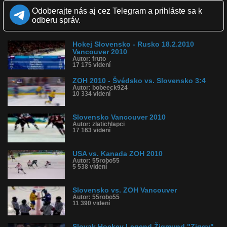
Krajina: Slovensko 🇸🇰
Odoberajte nás aj cez Telegram a prihláste sa k
Páči sa: 100% (17 hlasov)
Obľúbené: 10
odberu správ.
Komentárov: 2
Dľžka: 9:19
Kategória: športy
Hokej Slovensko - Rusko 18.2.2010
Tagy: hokej, slovensko, švédsko, demitra, vancouver, pálffy
Vancouver 2010
Autor: fruto
História sledovanosti videa:
17 175 videní
ZOH 2010 - Švédsko vs. Slovensko 3:4
Autor: bobeeck924
10 334 videní
Slovensko Vancouver 2010
Autor: zlatichlapci
17 163 videní
USA vs. Kanada ZOH 2010
Autor: 55robo55
5 538 videní
Slovensko vs. ZOH Vancouver
Autor: 55robo55
11 390 videní
Slovak Hockey Legend Žigmund "Ziggy"