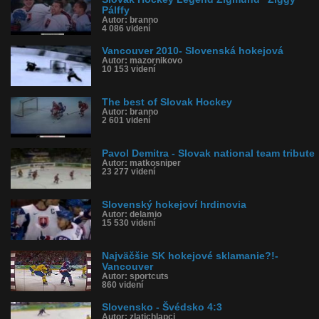
Pálffy
Autor: branno
4 086 videní
Vancouver 2010- Slovenská hokejová
Autor: mazornikovo
10 153 videní
The best of Slovak Hockey
Autor: branno
2 601 videní
Pavol Demitra - Slovak national team tribute
Autor: matkosniper
23 277 videní
Slovenský hokejoví hrdinovia
Autor: delamio
15 530 videní
Najväčšie SK hokejové sklamanie?!-
Vancouver
Autor: sportcuts
860 videní
Slovensko - Švédsko 4:3
Autor: zlatichlapci