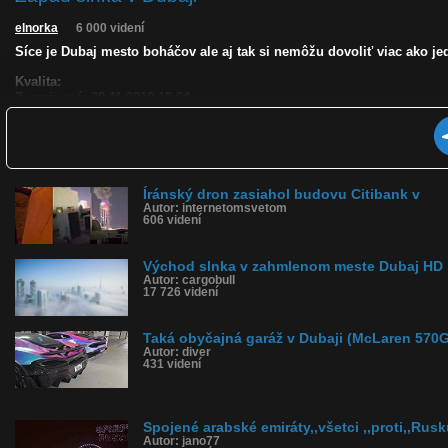
elnorka
6 000 videní
Síce je Dubaj mesto boháčov ale aj tak si nemôžu dovoliť viac ako j
Kvalita:
Zverejnené: 30.11.2010 18:04
Páči sa: 88% (8 hlasov)
Obľúbené: 3
Komentárov: 2
Dľžka: 0:52
Kategória: cestovanie
Tagy: západ, slnka, dubaj, dubaj, arabi, arabský, arabské, emiráty
Íránský dron zasiahol budovu Citibank v
Autor: internetomsvetom
História sledovanosti videa:
606 videní
Východ slnka v zahmlenom meste Dubaj HD
Autor: cargobull
17 726 videní
Taká obyčajná garáž v Dubaji (McLaren 570G
Autor: diver
431 videní
Spojené arabské emiráty,,všetci ,,proti,,Rus
Autor: jano77