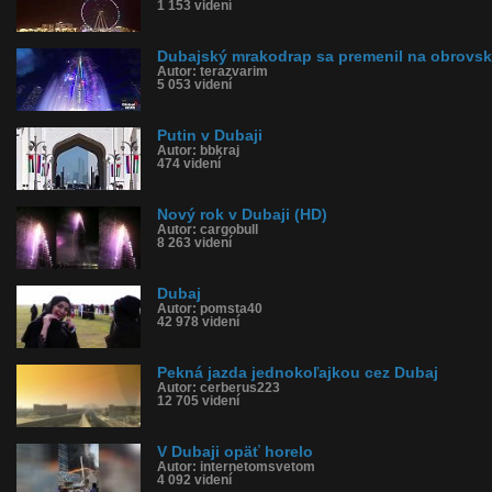
1 153 videní
Dubajský mrakodrap sa premenil na obrovs
Autor: terazvarim
5 053 videní
Putin v Dubaji
Autor: bbkraj
474 videní
Nový rok v Dubaji (HD)
Autor: cargobull
8 263 videní
Dubaj
Autor: pomsta40
42 978 videní
Pekná jazda jednokoľajkou cez Dubaj
Autor: cerberus223
12 705 videní
V Dubaji opäť horelo
Autor: internetomsvetom
4 092 videní