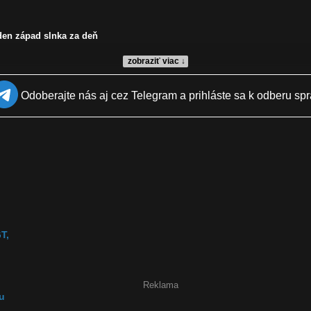
eden západ slnka za deň
zobraziť viac ↓
Odoberajte nás aj cez Telegram a prihláste sa k odberu spr
T,
Reklama
ku